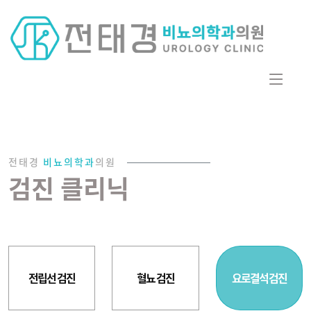
전태경
비뇨의학과
의원
검진 클리닉
전립선 검진
혈뇨 검진
요로결석 검진