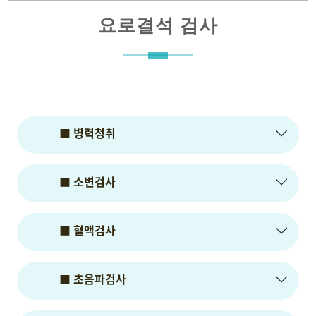
요로결석 검사
■ 병력청취
■ 소변검사
■ 혈액검사
■ 초음파검사