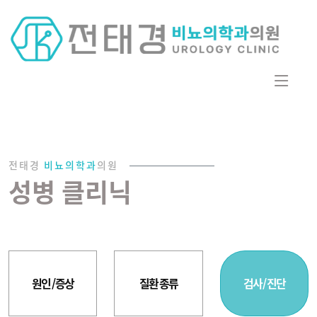
전태경
비뇨의학과
의원
성병 클리닉
원인 / 증상
질환 종류
검사 / 진단