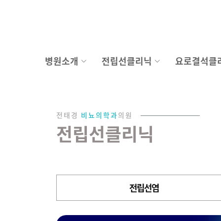
병원소개
전립선클리닉
요로결석클
전태경
비뇨의학과
의원
전립선클리닉
전립선염