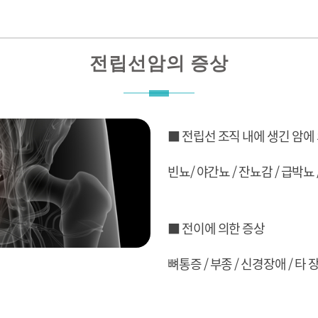
전립선암의 증상
■ 전립선 조직 내에 생긴 암에
빈뇨/ 야간뇨 / 잔뇨감 / 급박뇨
■ 전이에 의한 증상
뼈통증 / 부종 / 신경장애 / 타 