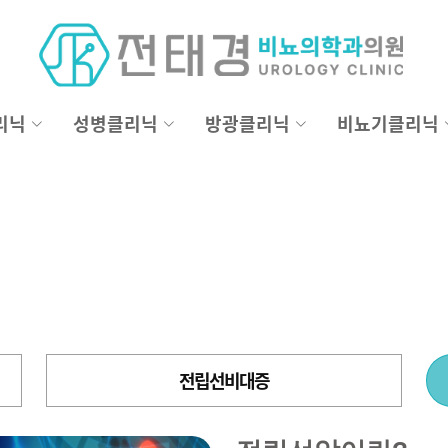
리닉
성병클리닉
방광클리닉
비뇨기클리닉
전립선비대증