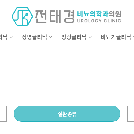
리닉
성병클리닉
방광클리닉
비뇨기클리닉
질환 종류