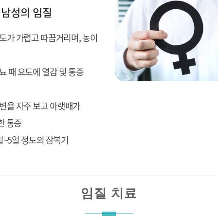
남성의 임질
도가 가렵고 따끔거리며, 농이
뇨 때 요도에 열감 및 통증
소변을 자주 보고 아랫배가
한 통증
일~5일 정도의 잠복기
임질 치료