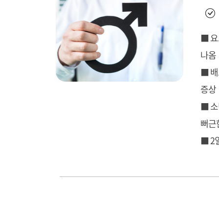
■ 요
나옴
■ 배
증상
■ 
뻐근
■ 2