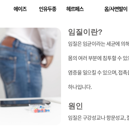
에이즈
인유두종
헤르페스
옴/사면발이
임질이란?
임질은 임균이라는 세균에 의해
몸의 여러 부분에 침투할 수 있
염증을 일으킬 수 있으며, 접
하나입니다.
원인
임질은 구강성교나 항문성교, 