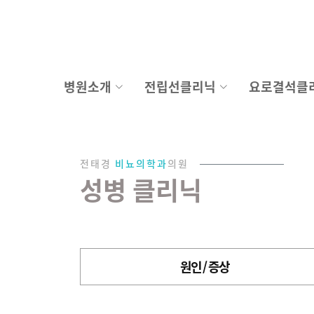
병원소개
전립선클리닉
요로결석클
전태경
비뇨의학과
의원
성병 클리닉
원인 / 증상