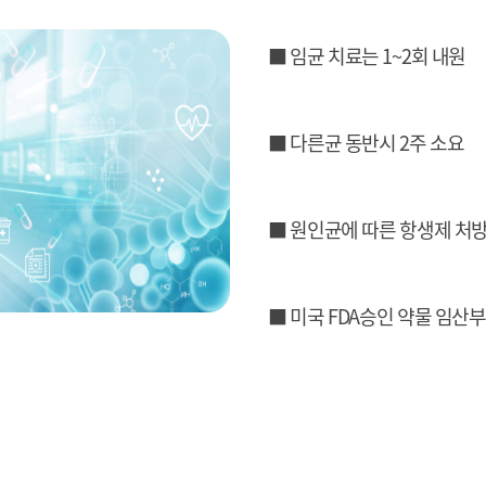
■ 임균 치료는 1~2회 내원
■ 다른균 동반시 2주 소요
■ 원인균에 따른 항생제 처
■ 미국 FDA승인 약물 임산부