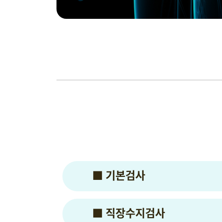
■ 기본검사
■ 직장수지검사