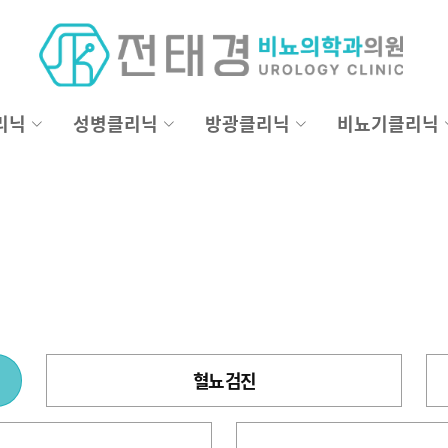
리닉
성병클리닉
방광클리닉
비뇨기클리닉
혈뇨 검진