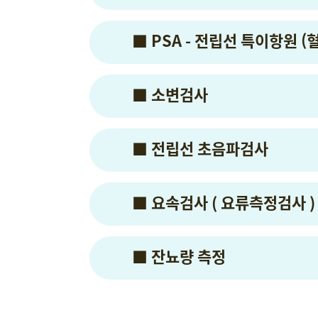
■ PSA - 전립선 특이항원 (
■ 소변검사
■ 전립선 초음파검사
■ 요속검사 ( 요류측정검사 )
■ 잔뇨량 측정