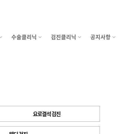
수술클리닉
검진클리닉
공지사항
요로결석 검진