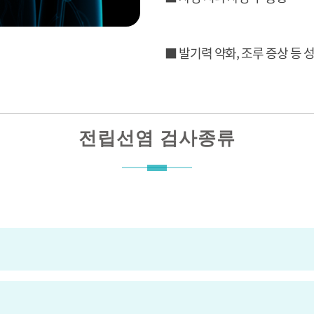
■ 발기력 약화, 조루 증상 등 
전립선염 검사종류