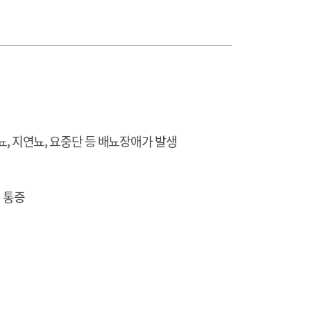
뇨, 지연뇨, 요중단 등 배뇨장애가 발생
위 통증