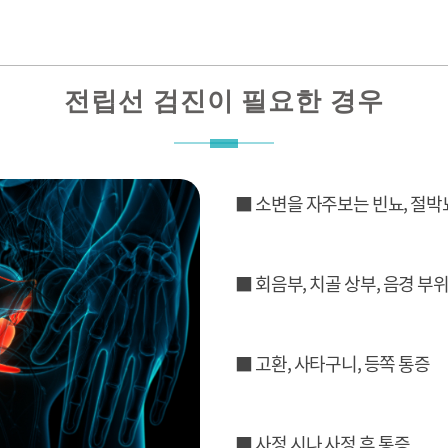
전립선 검진이 필요한 경우
■ 소변을 자주보는 빈뇨, 절박
■ 회음부, 치골 상부, 음경 부
■ 고환, 사타구니, 등쪽 통증
■ 사정 시나 사정 후 통증