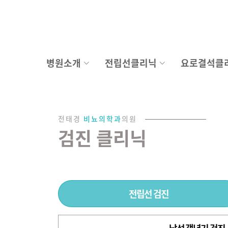
병원소개
전립선클리닉
요로결석클
전태경
비뇨의학과
의원
검진 클리닉
전립선 검진