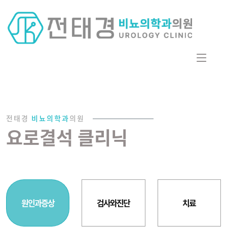
전태경
비뇨의학과
의원
요로결석 클리닉
원인과증상
검사와진단
치료