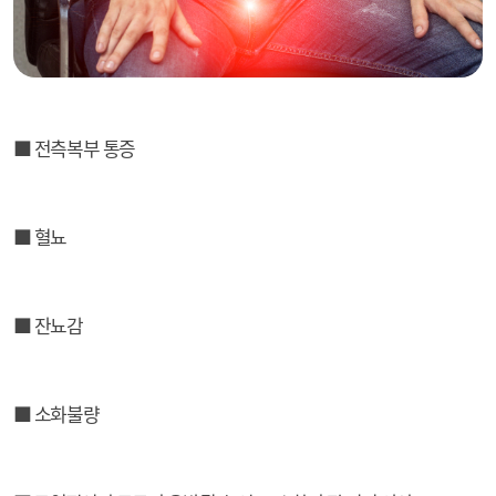
■ 전측복부 통증
■ 혈뇨
■ 잔뇨감
■ 소화불량